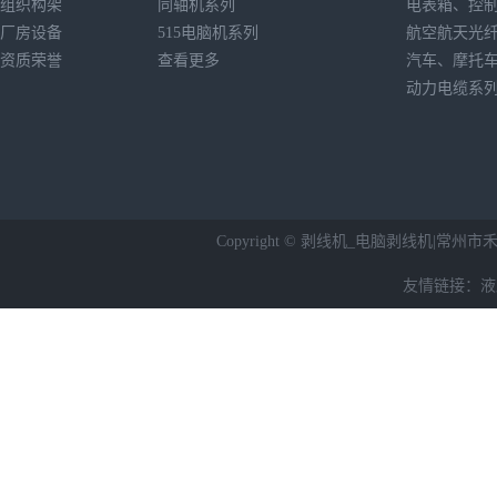
组织构架
同轴机系列
电表箱、控
厂房设备
515电脑机系列
航空航天光
资质荣誉
查看更多
汽车、摩托
动力电缆系
Copyright © 剥线机_电脑剥线机|常州市禾昌
友情链接：
液